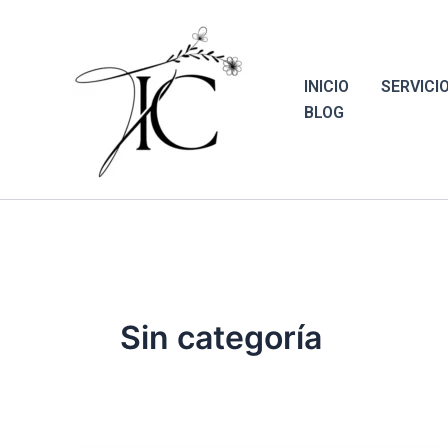
Saltar
contenido
al
contenido
INICIO
SERVICI
BLOG
Sin categoría