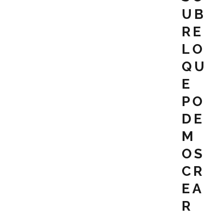
UB
RE
LO
QU
E
PO
DE
M
OS
CR
EA
R