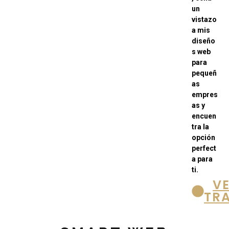
un
vistazo
a mis
diseño
s web
para
pequeñ
as
empres
as y
encuen
tra la
opción
perfect
a para
ti.
VE
TR