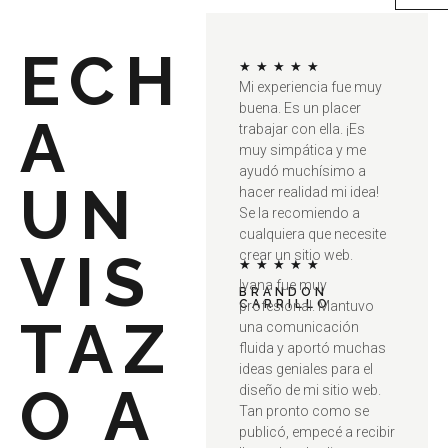
ECH
V
★
★
★
★
★
Mi experiencia fue muy
a
buena. Es un placer
l
A
trabajar con ella. ¡Es
o
muy simpática y me
r
ayudó muchísimo a
a
UN
hacer realidad mi idea!
d
Se la recomiendo a
o
cualquiera que necesite
c
VIS
crear un sitio web.
o
V
★
★
★
★
★
n
Ivana fue muy
a
BRANDON
5
CARRILLO
profesional. Mantuvo
l
TAZ
d
una comunicación
o
e
fluida y aportó muchas
r
5
ideas geniales para el
a
O A
diseño de mi sitio web.
d
Tan pronto como se
o
publicó, empecé a recibir
c