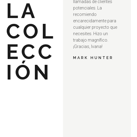
LA
llamadas de clientes
o
potenciales. La
n
recomiendo
5
encarecidamente para
d
COL
cualquier proyecto que
e
necesites. Hizo un
5
trabajo magnífico.
ECC
¡Gracias, Ivana!
MARK HUNTER
IÓN