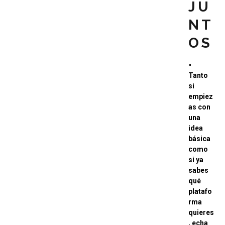
JU
NT
OS
.
Tanto
si
empiez
as con
una
idea
básica
como
si ya
sabes
qué
platafo
rma
quieres
, echa